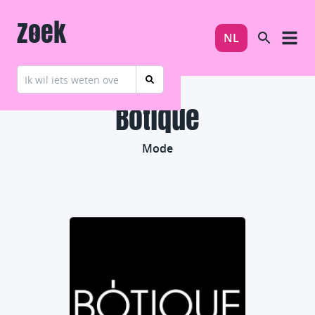
Zoek
NL
Botique
Mode