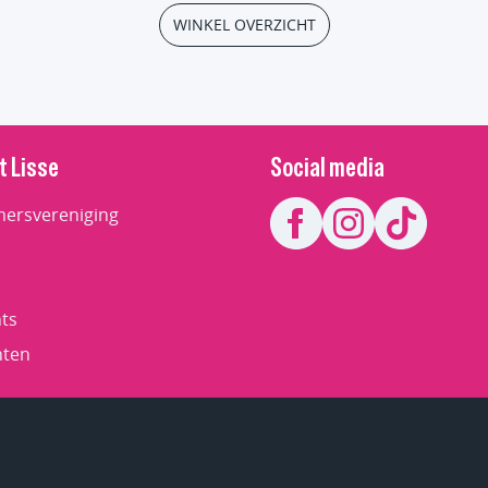
WINKEL OVERZICHT
t Lisse
Social media
ersvereniging
ts
ten