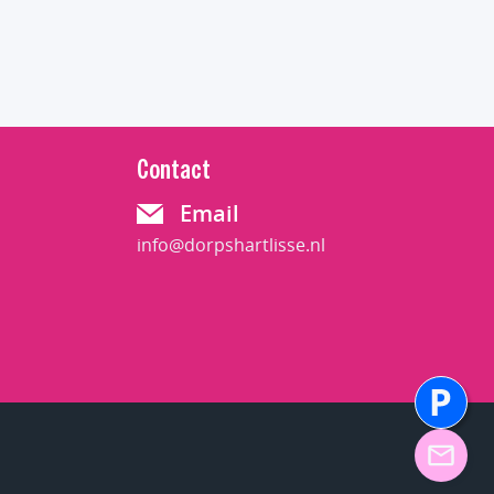
Contact
Email
info@dorpshartlisse.nl