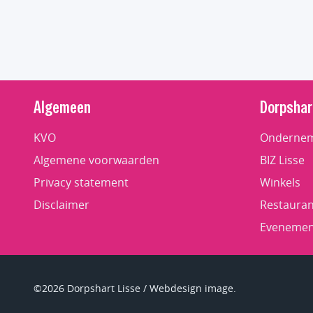
Algemeen
Dorpshar
KVO
Ondernem
Algemene voorwaarden
BIZ Lisse
Privacy statement
Winkels
Disclaimer
Restauran
Evenemen
©2026 Dorpshart Lisse / Webdesign image.