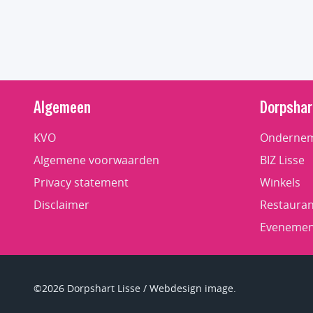
Algemeen
Dorpshar
KVO
Ondernem
Algemene voorwaarden
BIZ Lisse
Privacy statement
Winkels
Disclaimer
Restauran
Evenemen
©2026 Dorpshart Lisse / Webdesign image.