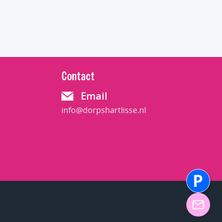
Contact
Email
info@dorpshartlisse.nl