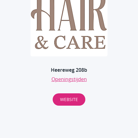
Heereweg 208b
Openingstijden
WEBSITE