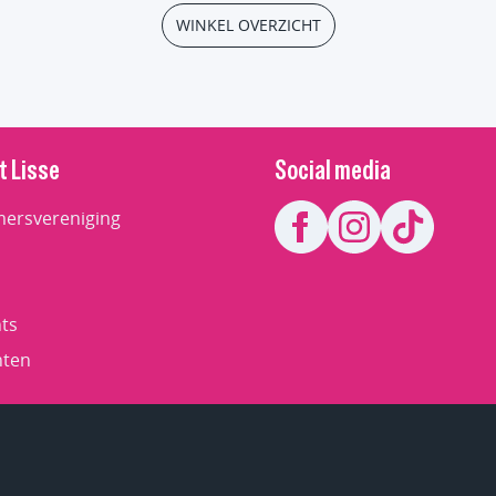
WINKEL OVERZICHT
t Lisse
Social media
ersvereniging
ts
ten