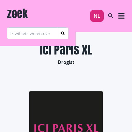
Zoek
NL
ICI Paris XL
Drogist