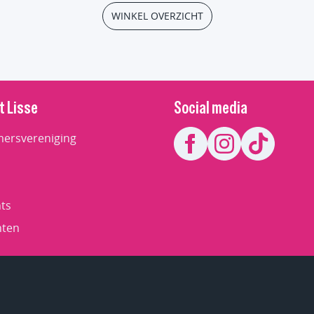
WINKEL OVERZICHT
t Lisse
Social media
ersvereniging
ts
ten