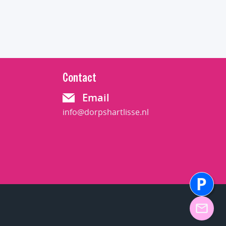
Contact
Email
info@dorpshartlisse.nl