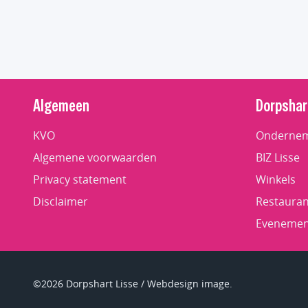
Algemeen
Dorpshar
KVO
Ondernem
Algemene voorwaarden
BIZ Lisse
Privacy statement
Winkels
Disclaimer
Restauran
Evenemen
©2026 Dorpshart Lisse / Webdesign image.