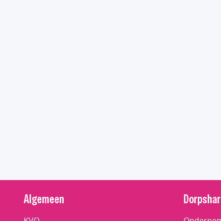
Algemeen
Dorpshar
KVO
Ondernem